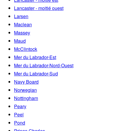
Lancaster - moitié ouest
Larsen
Maclean
Massey
Maud
McClintock
Mer du Labrador-Est
Mer du Labrador-Nord-Ouest
Mer du Labrador-Sud
Navy Board
Norwegian
Nottingham
Peary
Peel
Pond
Prince Charles