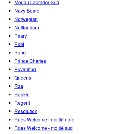
Mer du Labrador-Sud
Navy Board
Norwegian
Nottingham
Peary
Peel
Pond
Prince Charles
Puvirnituq
Queens
Rae
Rankin
Regent
Resolution
Roes Welcome - moitié nord
Roes Welcome - moitié sud