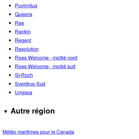
Puvirnituq
Queens
Rae
Rankin
Regent
Resolution
Roes Welcome - moitié nord
Roes Welcome - moitié sud
St-Roch
Sverdrup Sud
Ungava
Autre région
Météo maritimes pour le Canada