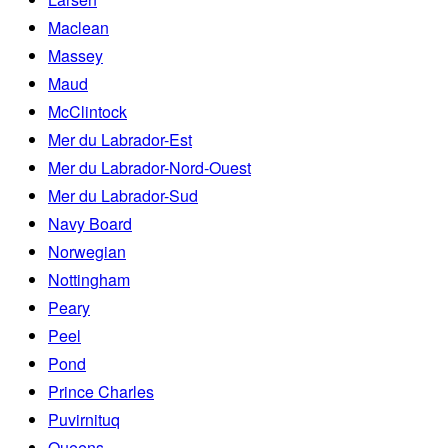
Maclean
Massey
Maud
McClintock
Mer du Labrador-Est
Mer du Labrador-Nord-Ouest
Mer du Labrador-Sud
Navy Board
Norwegian
Nottingham
Peary
Peel
Pond
Prince Charles
Puvirnituq
Queens