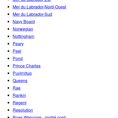
Mer du Labrador-Nord-Ouest
Mer du Labrador-Sud
Navy Board
Norwegian
Nottingham
Peary
Peel
Pond
Prince Charles
Puvirnituq
Queens
Rae
Rankin
Regent
Resolution
Roes Welcome - moitié nord