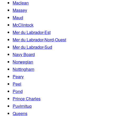
Maclean
Massey
Maud
McClintock
Mer du Labrador-Est
Mer du Labrador-Nord-Ouest
Mer du Labrador-Sud
Navy Board
Norwegian
Nottingham
Peary
Peel
Pond
Prince Charles
Puvirnituq
Queens