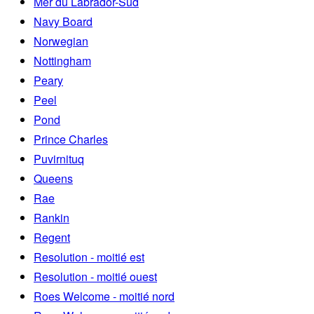
Mer du Labrador-Sud
Navy Board
Norwegian
Nottingham
Peary
Peel
Pond
Prince Charles
Puvirnituq
Queens
Rae
Rankin
Regent
Resolution - moitié est
Resolution - moitié ouest
Roes Welcome - moitié nord