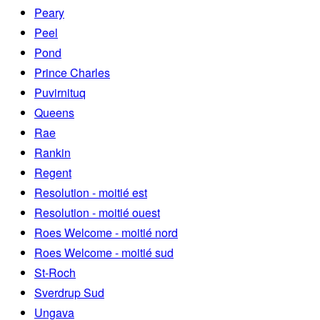
Peary
Peel
Pond
Prince Charles
Puvirnituq
Queens
Rae
Rankin
Regent
Resolution - moitié est
Resolution - moitié ouest
Roes Welcome - moitié nord
Roes Welcome - moitié sud
St-Roch
Sverdrup Sud
Ungava