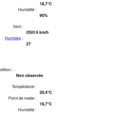
18,7°
C
Humidité :
90
%
Vent :
OSO
6
km/h
Humidex
:
27
dition :
Non observée
Température :
20,4°
C
Point de rosée :
18,7°
C
Humidité :