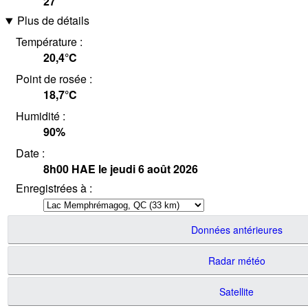
27
Plus de détails
Température :
20,4°
C
Point de rosée :
18,7°
C
Humidité :
90
%
Date :
8h00
HAE
le jeudi 6 août 2026
Enregistrées à :
Données antérieures
Radar météo
Satellite