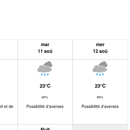
mar
mer
11
aoû
12
aoû
23
°
C
23
°
C
60%
60%
il et de
Possibilité d'averses
Possibilité d'averses
Nuit