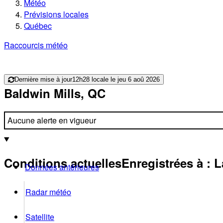
Météo
Prévisions locales
Québec
Raccourcis météo
Dernière mise à jour
12h28 locale le jeu 6 aoû 2026
Baldwin Mills, QC
Aucune alerte en vigueur
Conditions actuelles
Enregistrées à :
L
Données antérieures
Radar météo
Satellite