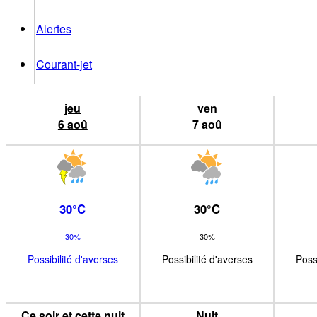
Alertes
Courant-jet
jeu
ven
6
aoû
7
aoû
30
°
C
30
°
C
30%
30%
Possibilité d'averses
Possibilité d'averses
Poss
Ce soir et cette nuit
Nuit