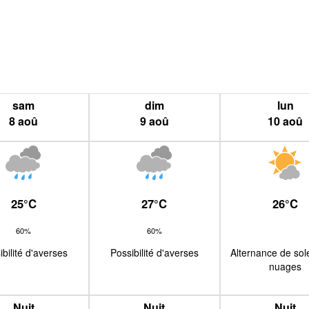
sam
dim
lun
8
aoû
9
aoû
10
aoû
25
°
C
27
°
C
26
°
C
60%
60%
ibilité d'averses
Possibilité d'averses
Alternance de sole
nuages
Nuit
Nuit
Nuit