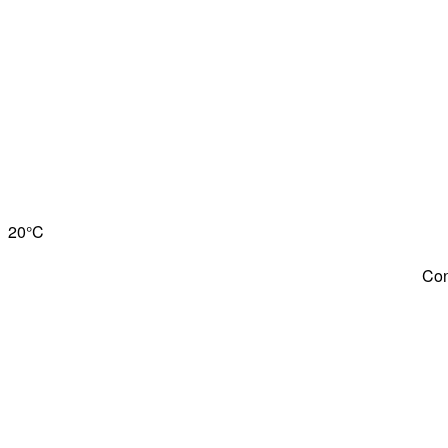
20°
C
Con